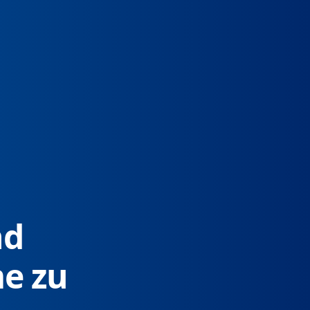
nd
e zu