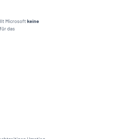
llt Microsoft
keine
für das
:
rechtzeitigen Umstieg