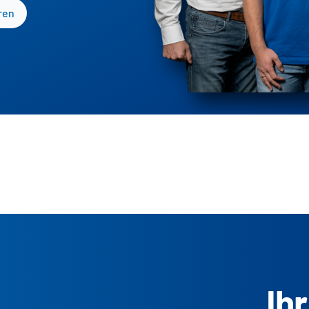
ren
Ih